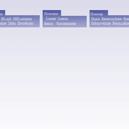
Полезное
ты
Помощь
Ссылки
Советы
My soft
PHP-скрипты
Поиск
Баннерообмен
Рек
рипты
Video
Портфолио
Работодателю
Карта сайта
Книги
Документация