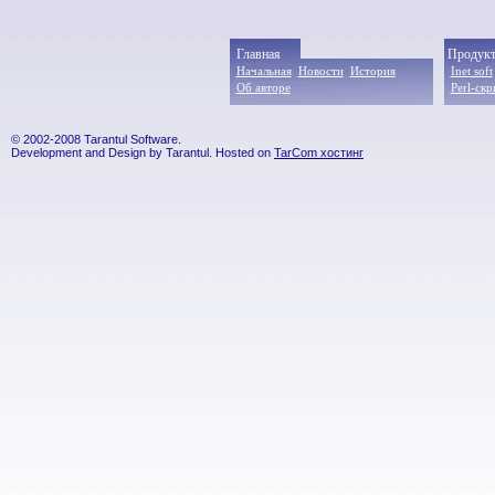
Главная
Продук
Начальная
Новости
История
Inet soft
Об авторе
Perl-ск
© 2002-2008 Tarantul Software.
Development and Design by Tarantul. Hosted on
TarCom хостинг