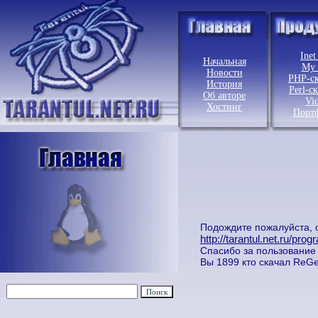
Inet
Начальная
My 
Новости
PHP-с
История
Perl-с
Об авторе
Vi
Хостинг
Порт
Подождите пожалуйста, с
http://tarantul.net.ru/pr
Спасибо за пользование 
Вы 1899 кто скачал ReGe