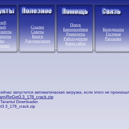
 soft
Поиск
soft
Ссылки
Баннерообмен
Координаты
крипты
Советы
Реквизиты
Гостевая
крипты
Книги
Работодателю
Рассылки
deo
Документация
Карта сайта
фолио
ейчас запустится автоматичаская загрузка, если этого не произош
ogram/ReGet3.3_178_crack.zip
Tarantul Downloader.
t3.3_178_crack.zip